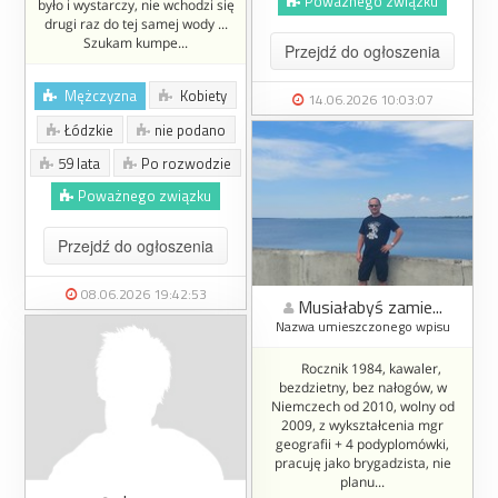
Poważnego związku
było i wystarczy, nie wchodzi się
drugi raz do tej samej wody ...
Szukam kumpe...
Przejdź do ogłoszenia
Mężczyzna
Kobiety
14.06.2026 10:03:07
Łódzkie
nie podano
59 lata
Po rozwodzie
Poważnego związku
Przejdź do ogłoszenia
08.06.2026 19:42:53
Musiałabyś zamie...
Nazwa umieszczonego wpisu
Rocznik 1984, kawaler,
bezdzietny, bez nałogów, w
Niemczech od 2010, wolny od
2009, z wykształcenia mgr
geografii + 4 podyplomówki,
pracuję jako brygadzista, nie
planu...