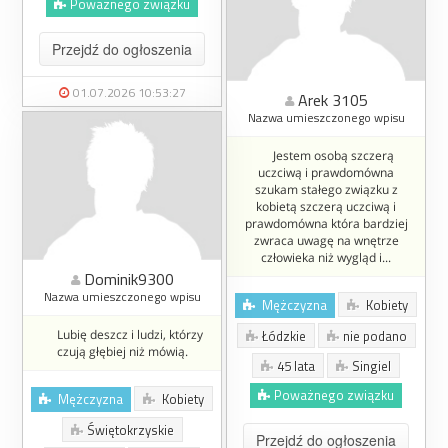
Poważnego związku
Przejdź do ogłoszenia
01.07.2026 10:53:27
Arek 3105
Nazwa umieszczonego wpisu
Jestem osobą szczerą
uczciwą i prawdomówna
szukam stałego związku z
kobietą szczerą uczciwą i
prawdomówna która bardziej
zwraca uwagę na wnętrze
człowieka niż wygląd i...
Dominik9300
Nazwa umieszczonego wpisu
Mężczyzna
Kobiety
Lubię deszcz i ludzi, którzy
Łódzkie
nie podano
czują głębiej niż mówią.
45 lata
Singiel
Poważnego związku
Mężczyzna
Kobiety
Świętokrzyskie
Przejdź do ogłoszenia