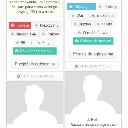
zainteresowania, lubie podroze,
Mężczyzna
Kobiety
szukam pana stanu wolnego,
powyzej 173 cm wzrostu
Warmińsko-mazurskie
Olsztyn
41 lata
Kobieta
Mężczyzny
W małżeństwie
Małopolskie
Kraków
Ciekawych spotkań
58 lata
Singiel
Poważnego związku
Przejdź do ogłoszenia
Przejdź do ogłoszenia
21.04.2026 14:15:44
18.04.2026 20:00:52
Kobi
Nazwa umieszczonego wpisu