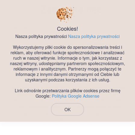
Zaczepka
.net
Darmowy Portal Randkowy
Bez Rejestracji i Logowania
Cookies!
Nasza polityka prywatności
Nasza polityka prywatności
Oddajemy do Państwa dyspozycji nowy,
darmowy portal
Wykorzystujemy pliki cookie do spersonalizowania treści i
randkowy
zaczepka.net, który w odróżnieniu od innych serwisów
reklam, aby oferować funkcje społecznościowe i analizować
randkowych, nie wymaga ani rejestracji, ani logowania. Ponieważ
ruch w naszej witrynie. Informacje o tym, jak korzystasz z
wiemy jak męczące może być podawanie swoich danych,
naszej witryny, udostępniamy partnerom społecznościowym,
reklamowym i analitycznym. Partnerzy mogą połączyć te
uzupełnianie dziesiątek pól wyboru, testów dopasowania, które
informacje z innymi danymi otrzymanymi od Ciebie lub
niewiele wnoszą do randkowania, postanowiliśmy stworzyć bardzo
uzyskanymi podczas korzystania z ich usług.
prosty ale funkcjonalny portal z randkami
. Mamy nadzieję, że taka
forma serwisu oraz fakt, że jest on w
100% darmowym portalem
Link odnośnie przetwarzania plików cookies przez firmę
randkowym
, spodoba się Państwu i dzięki temu, stanie się on
Google:
Polityka Google Adsense
ogromną bazą ogłoszeń randkowych, gdzie każdy będzie mógł
znaleźć ciekawe dla siebie osoby. Zapraszamy serdecznie do
OK
korzystania z serwisu zaczepka.net i zachęcamy również do
portalu randkowego 40latki.pl