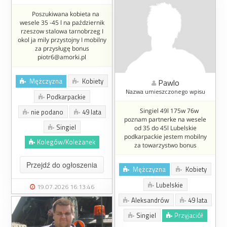
Poszukiwana kobieta na
wesele 35 -45 l na październik
rzeszow stalowa tarnobrzeg I
okol ja mily przystojny I mobilny
za przysługę bonus
piotr6@amorki.pl
Mężczyzna
Kobiety
Pawlo
Nazwa umieszczonego wpisu
Podkarpackie
Singiel 49l 175w 76w
nie podano
49 lata
poznam partnerke na wesele
Singiel
od 35 do 45l Lubelskie
podkarpackie jestem mobilny
Kolegów/Koleżanek
za towarzystwo bonus
Przejdź do ogłoszenia
Mężczyzna
Kobiety
Lubelskie
19.07.2026 16:13:46
Aleksandrów
49 lata
Singiel
Przyjaciół