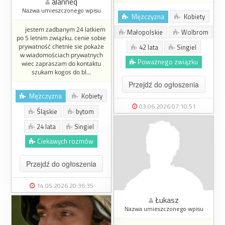
alanneq
Nazwa umieszczonego wpisu
Mężczyzna
Kobiety
jestem zadbanym 24 latkiem
Małopolskie
Wolbrom
po 5 letnim związku. cenie sobie
prywatność chetnie sie pokaże
42 lata
Singiel
w wiadomościach prywatnych
Poważnego związku
wiec zapraszam do kontaktu
szukam kogos do bl...
Przejdź do ogłoszenia
Mężczyzna
Kobiety
03.06.2026 07:10:51
Śląskie
bytom
24 lata
Singiel
Ciekawych rozmów
Przejdź do ogłoszenia
14.05.2026 20:36:35
Łukasz
Nazwa umieszczonego wpisu