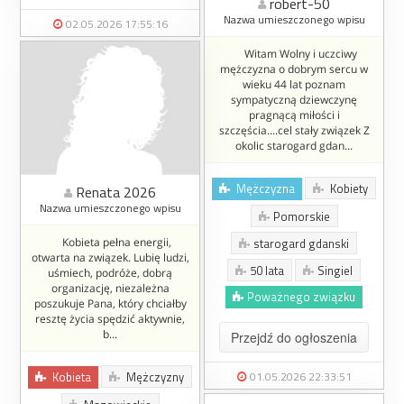
robert-50
Nazwa umieszczonego wpisu
02.05.2026 17:55:16
Witam Wolny i uczciwy
mężczyzna o dobrym sercu w
wieku 44 lat poznam
sympatyczną dziewczynę
pragnącą miłości i
szczęścia....cel stały związek Z
okolic starogard gdan...
Mężczyzna
Kobiety
Renata 2026
Nazwa umieszczonego wpisu
Pomorskie
Kobieta pełna energii,
starogard gdanski
otwarta na związek. Lubię ludzi,
50 lata
Singiel
uśmiech, podróże, dobrą
organizację, niezależna
Poważnego związku
poszukuje Pana, który chciałby
resztę życia spędzić aktywnie,
b...
Przejdź do ogłoszenia
Kobieta
Mężczyzny
01.05.2026 22:33:51