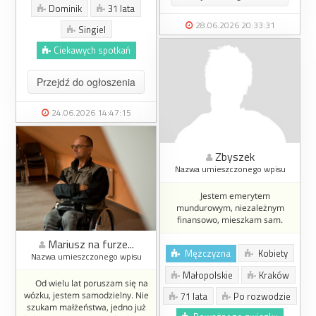
Dominik
31 lata
28.06.2026 20:33:31
Singiel
Ciekawych spotkań
Przejdź do ogłoszenia
24.06.2026 14:47:15
Zbyszek
Nazwa umieszczonego wpisu
Jestem emerytem
mundurowym, niezależnym
finansowo, mieszkam sam.
Mariusz na furze...
Mężczyzna
Kobiety
Nazwa umieszczonego wpisu
Małopolskie
Kraków
Od wielu lat poruszam się na
wózku, jestem samodzielny. Nie
71 lata
Po rozwodzie
szukam małżeństwa, jedno już