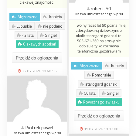
ciekawej znajomości
robert-50
Nazwa umieszczonego wpisu
Mężczyzna
Kobiety
wolny facet lat 50 pozna miłą
Lubuskie
nie podano
zdecydowaną dziewczyne z
43 lata
Singiel
okolic starogard gdanski tel
505-671-369 na sms-y nie
Ciekawych spotkań
odpisuje.tylko rozmowa
telefoniczna .pozdrawiam
Przejdź do ogłoszenia
Mężczyzna
Kobiety
22.07.2026 10:40:56
Pomorskie
starogard gdanski
50 lata
Singiel
Poważnego związku
Przejdź do ogłoszenia
Piotrek pawel
19.07.2026 18:12:00
Nazwa umieszczonego wpisu