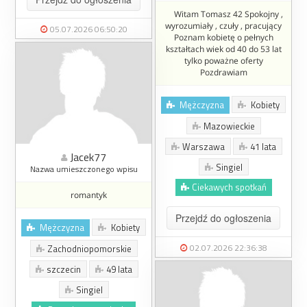
Witam Tomasz 42 Spokojny ,
wyrozumiały , czuły , pracujący
05.07.2026 06:50:20
Poznam kobietę o pełnych
kształtach wiek od 40 do 53 lat
tylko poważne oferty
Pozdrawiam
Mężczyzna
Kobiety
Mazowieckie
Warszawa
41 lata
Jacek77
Singiel
Nazwa umieszczonego wpisu
Ciekawych spotkań
romantyk
Przejdź do ogłoszenia
Mężczyzna
Kobiety
02.07.2026 22:36:38
Zachodniopomorskie
szczecin
49 lata
Singiel