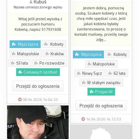
Kubuś
Nazwa umieszczonego wpisu
Jestem dobrą, pomocną
osobą. Szukam kobiety z którą
chcę miło spędzać czas. Jeśli
Witaj jeśli jesteś wysoką z
jakaś kobieta byłaby
poczuciem humoru
zainteresowana, to proszę o
Kobietą..napisz 517931608
kontakt mailowy, prześlę swoje
zdję...
Mężczyzna
Kobiety
Małopolskie
Kraków
Mężczyzna
Kobiety
53 lata
Po rozwodzie
Małopolskie
Ciekawych spotkań
Nowy Sącz
62 lata
W słabym związku
Przejdź do ogłoszenia
Przyjaciół
08.04.2026 14:04:33
Przejdź do ogłoszenia
14.04.2026 14:12:53