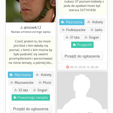
Łukasz 37 poznam kobietę z
Jasła do spotkań może być
starsza 537741836
Mężczyzna
Kobiety
amoxek12
Podkarpackie
Jasło
Nazwa umieszczonego wpisu
37 lata
Singiel
Cześć jestem tu, bo może
Przyjaciół
jest ktoś z kim dałoby się
poznać, z kimś z kim można by
było podzielić się swoimi
Przejdź do ogłoszenia
przemyśleniami i porozmawiać
na różne tematy, a później kto...
08.05.2026 14:28:28
Mężczyzna
Kobiety
Mazowieckie
Płock
32 lata
Singiel
Poważnego związku
Przejdź do ogłoszenia