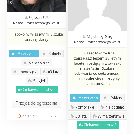
Sylwek88
Nazwa umieszczonego wpisu
spokojny wrażliwy miły szuka
Mystery Guy
bratniej duszy
Nazwa umieszczonego wpisu
Mężczyzna
Kobiety
Cześć Miło że tutaj
zajrzałaś.:) Jestem 38 letnim
Małopolskie
facetem będącym w związku
małżeńskim. Szukam
nowy sącz
43 lata
oderwania od codzienności,
nutki szaleństwa i szczypty
Singiel
namiętności. ...
Ciekawych spotkań
Mężczyzna
Kobiety
Przejdź do ogłoszenia
Pomorskie
nie podano
22.03.2026 21:53:46
38 lata
W małżeństwie
Ciekawych spotkań