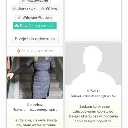
Mazowieckie
Warszawa
60 lata
Wdowiec/Wdowa
Poważnego związku
Przejdź do ogłoszenia
27.04.2026 09:19:09
Sato
Nazwa umieszczonego wpisu
evelina
Szukam konkretnej i
Nazwa umieszczonego wpisu
zdecydowanej Kobiety do
stałego układu bez wchodzenia
elrgancka, ciekawa swiata i
sobie w życie prywatne
ludzi, mam wszechstronne