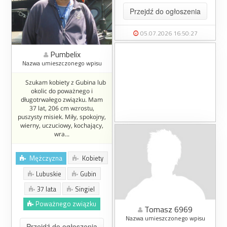
Przejdź do ogłoszenia
05.07.2026 16:50:27
Pumbelix
Nazwa umieszczonego wpisu
Szukam kobiety z Gubina lub
okolic do poważnego i
długotrwałego związku. Mam
37 lat, 206 cm wzrostu,
puszysty misiek. Miły, spokojny,
wierny, uczuciowy, kochający,
wra...
Mężczyzna
Kobiety
Lubuskie
Gubin
37 lata
Singiel
Poważnego związku
Tomasz 6969
Nazwa umieszczonego wpisu
Przejdź do ogłoszenia