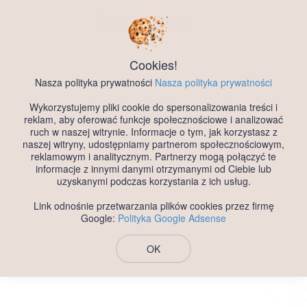
Zaczepka
.net
Darmowy Portal Randkowy
Bez Rejestracji i Logowania
Cookies!
Nasza polityka prywatności
Nasza polityka prywatności
Ogłoszenie randkowe na portalu randkowym Zaczepka.net - wpis
Wykorzystujemy pliki cookie do spersonalizowania treści i
technik, województwo Małopolskie, mezczyzna, wiek 60 -
reklam, aby oferować funkcje społecznościowe i analizować
Darmowe ogłoszenia randkowe dla każdego.
ruch w naszej witrynie. Informacje o tym, jak korzystasz z
naszej witryny, udostępniamy partnerom społecznościowym,
reklamowym i analitycznym. Partnerzy mogą połączyć te
informacje z innymi danymi otrzymanymi od Ciebie lub
uzyskanymi podczas korzystania z ich usług.
Link odnośnie przetwarzania plików cookies przez firmę
Google:
Polityka Google Adsense
OK