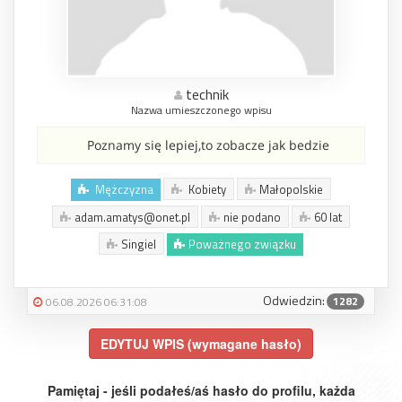
technik
Nazwa umieszczonego wpisu
Poznamy się lepiej,to zobacze jak bedzie
Mężczyzna
Kobiety
Małopolskie
adam.amatys@onet.pl
nie podano
60 lat
Singiel
Poważnego związku
Odwiedzin:
1282
06.08.2026 06:31:08
EDYTUJ WPIS (wymagane hasło)
Pamiętaj - jeśli podałeś/aś hasło do profilu, każda