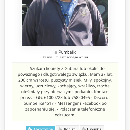
Pumbelix
Nazwa umieszczonego wpisu
Szukam kobiety z Gubina lub okolic do
poważnego i długotrwałego związku. Mam 37 lat,
206 cm wzrostu, puszysty misiek. Miły, spokojny,
wierny, uczuciowy, kochający, wrażliwy, trochę
nieśmiały przy pierwszym spotkaniu. Kontakt
przez: - GG: 61000723 lub 75820495 - Discord:
pumbelix#4517 - Messenger i Facebook po
zapoznaniu się. - Połączenia telefoniczne
odrzucam.
Mężczyzna
Kobiety
Lubuskie