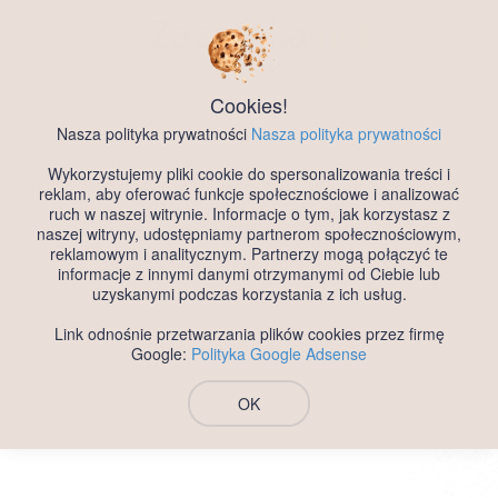
Zaczepka
.net
Darmowy Portal Randkowy
Bez Rejestracji i Logowania
Cookies!
Nasza polityka prywatności
Nasza polityka prywatności
Ogłoszenie randkowe na portalu randkowym Zaczepka.net - wpis
Wykorzystujemy pliki cookie do spersonalizowania treści i
Pumbelix, województwo Lubuskie, mezczyzna, wiek 37 - Darmowe
reklam, aby oferować funkcje społecznościowe i analizować
ogłoszenia randkowe dla każdego.
ruch w naszej witrynie. Informacje o tym, jak korzystasz z
naszej witryny, udostępniamy partnerom społecznościowym,
reklamowym i analitycznym. Partnerzy mogą połączyć te
informacje z innymi danymi otrzymanymi od Ciebie lub
uzyskanymi podczas korzystania z ich usług.
Link odnośnie przetwarzania plików cookies przez firmę
Google:
Polityka Google Adsense
OK