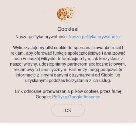
Zaczepka
.net
Darmowy Portal Randkowy
Bez Rejestracji i Logowania
Cookies!
Nasza polityka prywatności
Nasza polityka prywatności
Ogłoszenie randkowe na portalu randkowym Zaczepka.net - wpis
Wykorzystujemy pliki cookie do spersonalizowania treści i
Poznam dojrzałą Panią, województwo Śląskie, mezczyzna, wiek 40
reklam, aby oferować funkcje społecznościowe i analizować
- Darmowe ogłoszenia randkowe dla każdego.
ruch w naszej witrynie. Informacje o tym, jak korzystasz z
naszej witryny, udostępniamy partnerom społecznościowym,
reklamowym i analitycznym. Partnerzy mogą połączyć te
informacje z innymi danymi otrzymanymi od Ciebie lub
uzyskanymi podczas korzystania z ich usług.
Link odnośnie przetwarzania plików cookies przez firmę
Google:
Polityka Google Adsense
OK