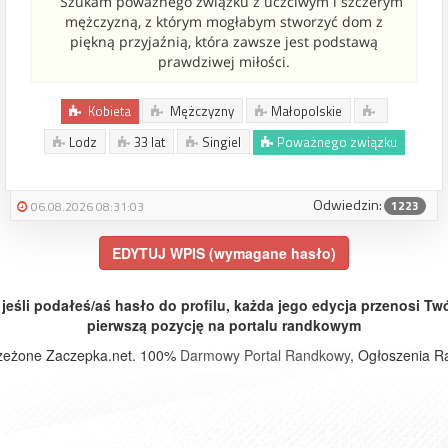
Szukam poważnego związku z uczciwym i szczerym
mężczyzną, z którym mogłabym stworzyć dom z
piękną przyjaźnią, która zawsze jest podstawą
prawdziwej miłości.
Kobieta
Mężczyzny
Małopolskie
Lodz
33 lat
Singiel
Poważnego związku
Odwiedzin:
1223
06.08.2026 08:31:03
EDYTUJ WPIS (wymagane hasło)
 jeśli podałeś/aś hasło do profilu, każda jego edycja przenosi Twó
pierwszą pozycję na portalu randkowym
rzeżone Zaczepka.net. 100%
Darmowy Portal Randkowy
, Ogłoszenia R