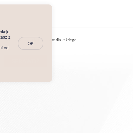
nkcje
tasz z
- Darmowe ogłoszenia randkowe dla każdego.
OK
mi od