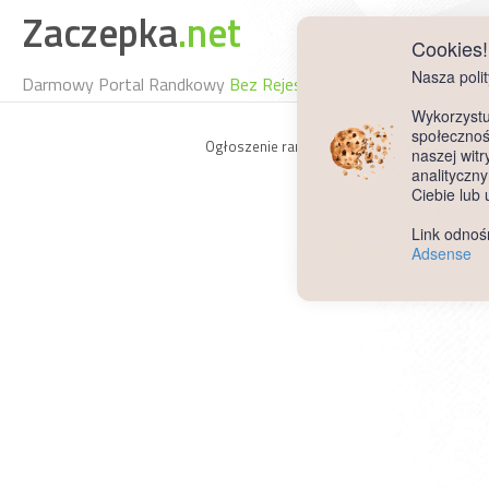
Zaczepka
.net
Cookies!
Nasza poli
Darmowy Portal Randkowy
Bez Rejestracji i Logowania
Wykorzystuj
społecznośc
Ogłoszenie randkowe na portalu randkowym 
naszej wit
analityczn
Ciebie lub
Link odnoś
Adsense