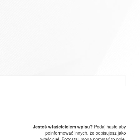
Jesteś właścicielem wpisu?
Podaj hasło aby
poinformować innych, że odpisujesz jako
właściciel. Pozostali mogą pominąć to pole.