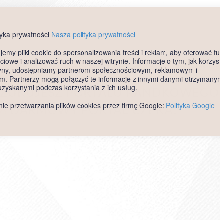
tyka prywatności
Nasza polityka prywatności
emy pliki cookie do spersonalizowania treści i reklam, aby oferować fu
iowe i analizować ruch w naszej witrynie. Informacje o tym, jak korzys
Zaczepka.net - wpis noemi033, województwo Małopolskie, kobieta, wiek 33 
ryny, udostępniamy partnerom społecznościowym, reklamowym i
ym. Partnerzy mogą połączyć te informacje z innymi danymi otrzymany
 uzyskanymi podczas korzystania z ich usług.
nie przetwarzania plików cookies przez firmę Google:
Polityka Google