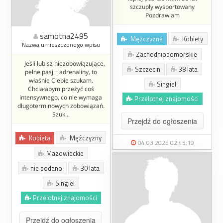
szczuply wysportowany
Pozdrawiam
samotna2495
Mężczyzna
Kobiety
Nazwa umieszczonego wpisu
Zachodniopomorskie
Jeśli lubisz niezobowiązujące,
Szczecin
38 lata
pełne pasji i adrenaliny, to
właśnie Ciebie szukam.
Singiel
Chciałabym przeżyć coś
intensywnego, co nie wymaga
Przelotnej znajomości
długoterminowych zobowiązań.
Szuk...
Przejdź do ogłoszenia
Kobieta
Mężczyzny
04.03.2025 02:45:19
Mazowieckie
nie podano
30 lata
Singiel
Przelotnej znajomości
Przejdź do ogłoszenia