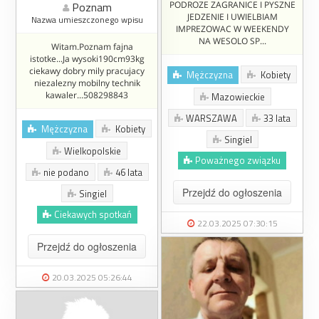
Poznam
PODROZE ZAGRANICE I PYSZNE
JEDZENIE I UWIELBIAM
Nazwa umieszczonego wpisu
IMPREZOWAC W WEEKENDY
NA WESOLO SP...
Witam.Poznam fajna
istotke...Ja wysoki190cm93kg
ciekawy dobry mily pracujacy
Mężczyzna
Kobiety
niezalezny mobilny technik
kawaler...508298843
Mazowieckie
WARSZAWA
33 lata
Mężczyzna
Kobiety
Singiel
Wielkopolskie
Poważnego związku
nie podano
46 lata
Przejdź do ogłoszenia
Singiel
Ciekawych spotkań
22.03.2025 07:30:15
Przejdź do ogłoszenia
20.03.2025 05:26:44