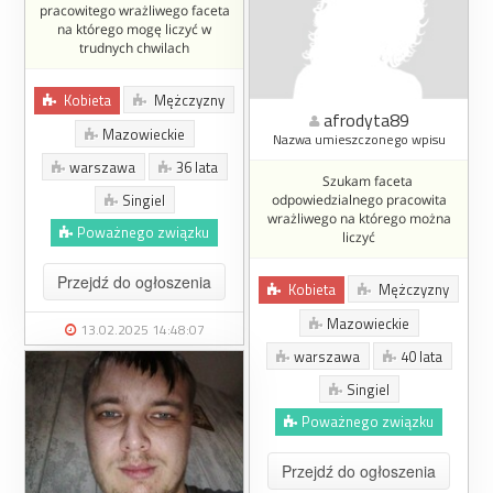
pracowitego wrażliwego faceta
na którego mogę liczyć w
trudnych chwilach
Kobieta
Mężczyzny
afrodyta89
Mazowieckie
Nazwa umieszczonego wpisu
warszawa
36 lata
Szukam faceta
Singiel
odpowiedzialnego pracowita
wrażliwego na którego można
Poważnego związku
liczyć
Przejdź do ogłoszenia
Kobieta
Mężczyzny
Mazowieckie
13.02.2025 14:48:07
warszawa
40 lata
Singiel
Poważnego związku
Przejdź do ogłoszenia