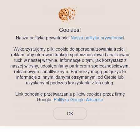
Zaczepka
.net
Darmowy Portal Randkowy
Bez Rejestracji i Logowania
Cookies!
Nasza polityka prywatności
Nasza polityka prywatności
Oddajemy do Państwa dyspozycji nowy,
darmowy portal
Wykorzystujemy pliki cookie do spersonalizowania treści i
randkowy
zaczepka.net, który w odróżnieniu od innych serwisów
reklam, aby oferować funkcje społecznościowe i analizować
randkowych, nie wymaga ani rejestracji, ani logowania. Ponieważ
ruch w naszej witrynie. Informacje o tym, jak korzystasz z
wiemy jak męczące może być podawanie swoich danych,
naszej witryny, udostępniamy partnerom społecznościowym,
reklamowym i analitycznym. Partnerzy mogą połączyć te
uzupełnianie dziesiątek pól wyboru, testów dopasowania, które
informacje z innymi danymi otrzymanymi od Ciebie lub
niewiele wnoszą do randkowania, postanowiliśmy stworzyć bardzo
uzyskanymi podczas korzystania z ich usług.
prosty ale funkcjonalny portal z randkami
. Mamy nadzieję, że taka
forma serwisu oraz fakt, że jest on w
100% darmowym portalem
Link odnośnie przetwarzania plików cookies przez firmę
randkowym
, spodoba się Państwu i dzięki temu, stanie się on
Google:
Polityka Google Adsense
ogromną bazą ogłoszeń randkowych, gdzie każdy będzie mógł
znaleźć ciekawe dla siebie osoby. Zapraszamy serdecznie do
OK
korzystania z serwisu zaczepka.net i zachęcamy również do
portalu randkowego 40latki.pl