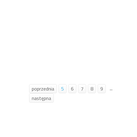
...
poprzednia
5
6
7
8
9
następna