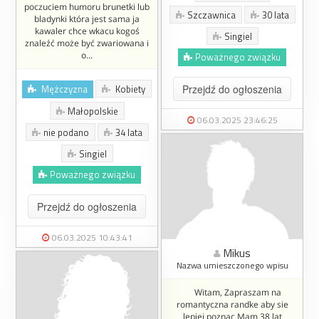
poczuciem humoru brunetki lub
Szczawnica
30 lata
bladynki która jest sama ja
kawaler chce wkacu kogoś
Singiel
znaleźć może być zwariowana i
o...
Poważnego związku
Mężczyzna
Kobiety
Przejdź do ogłoszenia
Małopolskie
06.03.2025 23:46:25
nie podano
34 lata
Singiel
Poważnego związku
Przejdź do ogłoszenia
06.03.2025 10:43:41
Mikus
Nazwa umieszczonego wpisu
Witam, Zapraszam na
romantyczna randke aby sie
lepiej poznac Mam 38 lat