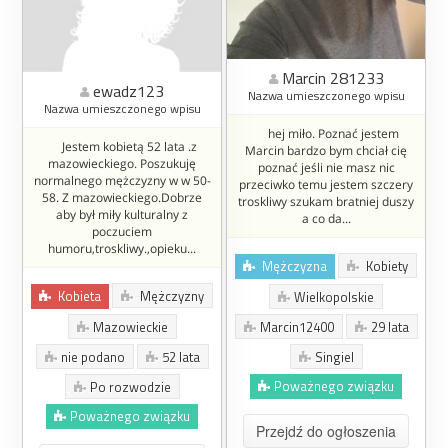
Marcin 281233
ewadz123
Nazwa umieszczonego wpisu
Nazwa umieszczonego wpisu
hej miło. Poznać jestem
Jestem kobietą 52 lata .z
Marcin bardzo bym chciał cię
mazowieckiego. Poszukuję
poznać jeśli nie masz nic
normalnego mężczyzny w w 50-
przeciwko temu jestem szczery
58. Z mazowieckiego.Dobrze
troskliwy szukam bratniej duszy
aby był miły kulturalny z
a co da...
poczuciem
humoru,troskliwy.,opieku...
Mężczyzna
Kobiety
Kobieta
Mężczyzny
Wielkopolskie
Mazowieckie
Marcin12400
29 lata
nie podano
52 lata
Singiel
Poważnego związku
Po rozwodzie
Poważnego związku
Przejdź do ogłoszenia