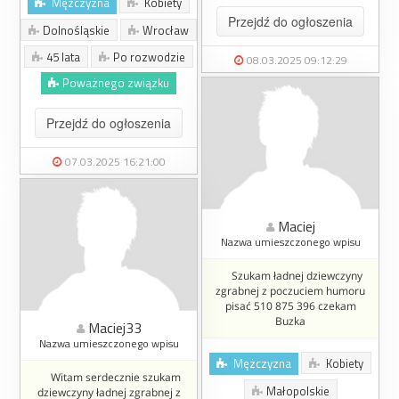
Mężczyzna
Kobiety
Przejdź do ogłoszenia
Dolnośląskie
Wrocław
45 lata
Po rozwodzie
08.03.2025 09:12:29
Poważnego związku
Przejdź do ogłoszenia
07.03.2025 16:21:00
Maciej
Nazwa umieszczonego wpisu
Szukam ładnej dziewczyny
zgrabnej z poczuciem humoru
pisać 510 875 396 czekam
Buzka
Maciej33
Nazwa umieszczonego wpisu
Mężczyzna
Kobiety
Witam serdecznie szukam
Małopolskie
dziewczyny ładnej zgrabnej z