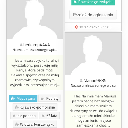
Poważnego związku
Przejdź do ogłoszenia
10.02.2025 15:11:05
berkamp4444
Nazwa umieszczonego wpisu
Jestem szczupły, kulturalny i
wykształcony, poszukuję miłej
Pani, z którą będę mógł
ciekawie spędzić czas na miłej
Marian9835
rozmowie, czy wspólnym
wyjeździe w interesujące miej...
Nazwa umieszczonego wpisu
Hej. Na imię mam Mariusz
Mężczyzna
Kobiety
jestem osobą bez nałogów
dzieci nie mam szukam
Kujawsko-pomorskie
dziewczyny ze wsi do związku
nie podano
52 lata
stałego może mieć dziecko
mogę zmienić miejsce
W otwartym związku
zamieszkania choć ...