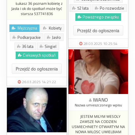
Łukasz 36 poznam kobietę z
52 lata
Po rozwodzie
Jasła i ok do spotkań może być
starsza 537741836
Poważnego związku
Mężczyzna
Kobiety
Przejdź do ogłoszenia
Podkarpackie
Jasło
28.03.2025 10:25:54
36 lata
Singiel
Ciekawych spotkań
Przejdź do ogłoszenia
26.03.2025 14:21:22
IWANO
Nazwa umieszczonego wpisu
JESTEM MILYM WESOLY
ZAWSZE NA CODZIEN
USMIECHNIETY OTWARTYM NA
NOWA MILOSC UWIELBIAM