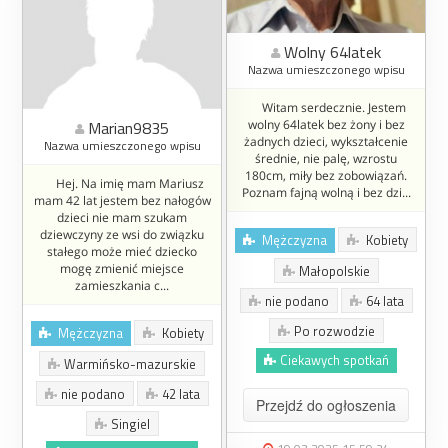
Wolny 64latek
Nazwa umieszczonego wpisu
Witam serdecznie. Jestem
Marian9835
wolny 64latek bez żony i bez
żadnych dzieci, wykształcenie
Nazwa umieszczonego wpisu
średnie, nie palę, wzrostu
180cm, miły bez zobowiązań.
Hej. Na imię mam Mariusz
Poznam fajną wolną i bez dzi...
mam 42 lat jestem bez nałogów
dzieci nie mam szukam
dziewczyny ze wsi do związku
Mężczyzna
Kobiety
stałego może mieć dziecko
mogę zmienić miejsce
Małopolskie
zamieszkania c...
nie podano
64 lata
Po rozwodzie
Mężczyzna
Kobiety
Ciekawych spotkań
Warmińsko-mazurskie
nie podano
42 lata
Przejdź do ogłoszenia
Singiel