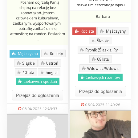
Poznam dojrzałą Panią
Nazwa umieszczonego wpisu
chętną na relację bez
zobowiązań. Jestem
Barbara
człowiekiem kulturalnym,
zadbanym, wysportowanym i
potrafię zadbać o miłą
Kobieta
Mężczyzny
atmosferę na randce. Posiadam
...
Śląskie
Rybnik (Śląskie, Ry...
Mężczyzna
Kobiety
68 lata
Śląskie
Ustroń
Wdowiec/Wdowa
40 lata
Singiel
Ciekawych rozmów
Ciekawych spotkań
Przejdź do ogłoszenia
Przejdź do ogłoszenia
06.04.2025 21:49:26
08.04.2025 12:43:33