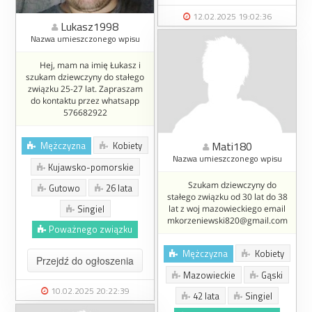
12.02.2025 19:02:36
Lukasz1998
Nazwa umieszczonego wpisu
Hej, mam na imię Łukasz i
szukam dziewczyny do stałego
związku 25-27 lat. Zapraszam
do kontaktu przez whatsapp
576682922
Mati180
Mężczyzna
Kobiety
Nazwa umieszczonego wpisu
Kujawsko-pomorskie
Szukam dziewczyny do
Gutowo
26 lata
stałego związku od 30 lat do 38
Singiel
lat z woj mazowieckiego email
mkorzeniewski820@gmail.com
Poważnego związku
Mężczyzna
Kobiety
Przejdź do ogłoszenia
Mazowieckie
Gąski
10.02.2025 20:22:39
42 lata
Singiel