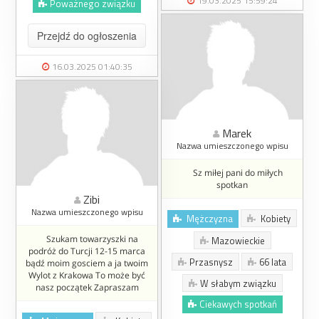
19.03.2025 15:59:24
Poważnego związku
Przejdź do ogłoszenia
16.03.2025 01:40:35
Marek
Nazwa umieszczonego wpisu
Sz miłej pani do miłych
spotkan
Zibi
Nazwa umieszczonego wpisu
Mężczyzna
Kobiety
Szukam towarzyszki na
Mazowieckie
podróż do Turcji 12-15 marca
Przasnysz
66 lata
bądź moim gosciem a ja twoim
Wylot z Krakowa To może być
W słabym związku
nasz początek Zapraszam
Ciekawych spotkań