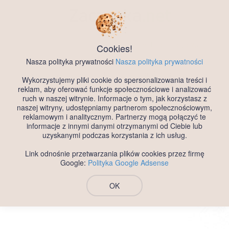
Zaczepka
.net
Darmowy Portal Randkowy
Bez Rejestracji i Logowania
Cookies!
Nasza polityka prywatności
Nasza polityka prywatności
Ogłoszenie randkowe na portalu randkowym Zaczepka.net - wpis
Wykorzystujemy pliki cookie do spersonalizowania treści i
Jarekjaro, województwo Podkarpackie, mezczyzna, wiek 36 -
reklam, aby oferować funkcje społecznościowe i analizować
Darmowe ogłoszenia randkowe dla każdego.
ruch w naszej witrynie. Informacje o tym, jak korzystasz z
naszej witryny, udostępniamy partnerom społecznościowym,
reklamowym i analitycznym. Partnerzy mogą połączyć te
informacje z innymi danymi otrzymanymi od Ciebie lub
uzyskanymi podczas korzystania z ich usług.
Link odnośnie przetwarzania plików cookies przez firmę
Google:
Polityka Google Adsense
OK