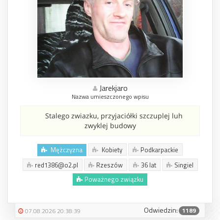
Jarekjaro
Nazwa umieszczonego wpisu
Stalego zwiazku, przyjaciółki szczuplej luh
zwyklej budowy
Mężczyzna
Kobiety
Podkarpackie
red1386@o2.pl
Rzeszów
36 lat
Singiel
Poważnego związku
Odwiedzin:
1189
07.08.2026 20:38:39