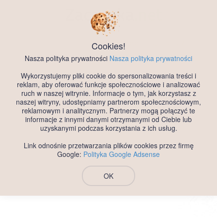
Zaczepka
.net
Darmowy Portal Randkowy
Bez Rejestracji i Logowania
Cookies!
Nasza polityka prywatności
Nasza polityka prywatności
Ogłoszenie randkowe na portalu randkowym Zaczepka.net - wpis
Wykorzystujemy pliki cookie do spersonalizowania treści i
amoxek12, województwo Mazowieckie, mezczyzna, wiek 32 -
reklam, aby oferować funkcje społecznościowe i analizować
Darmowe ogłoszenia randkowe dla każdego.
ruch w naszej witrynie. Informacje o tym, jak korzystasz z
naszej witryny, udostępniamy partnerom społecznościowym,
reklamowym i analitycznym. Partnerzy mogą połączyć te
informacje z innymi danymi otrzymanymi od Ciebie lub
uzyskanymi podczas korzystania z ich usług.
Link odnośnie przetwarzania plików cookies przez firmę
Google:
Polityka Google Adsense
OK