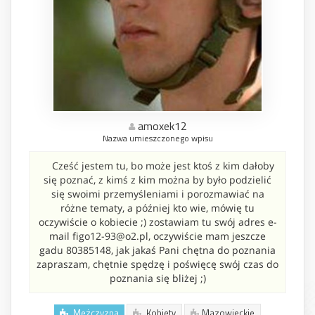
amoxek12
Nazwa umieszczonego wpisu
Cześć jestem tu, bo może jest ktoś z kim dałoby
się poznać, z kimś z kim można by było podzielić
się swoimi przemyśleniami i porozmawiać na
różne tematy, a później kto wie, mówię tu
oczywiście o kobiecie ;) zostawiam tu swój adres e-
mail figo12-93@o2.pl, oczywiście mam jeszcze
gadu 80385148, jak jakaś Pani chętna do poznania
zapraszam, chętnie spędzę i poświęcę swój czas do
poznania się bliżej ;)
Mężczyzna
Kobiety
Mazowieckie